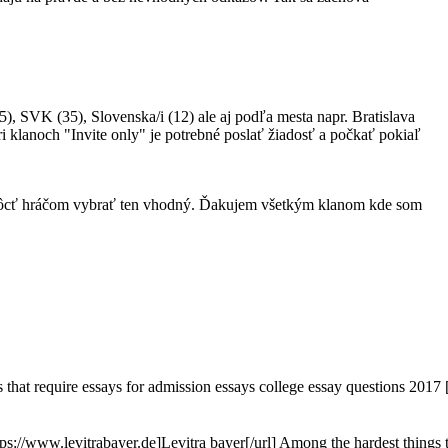
, SVK (35), Slovenska/i (12) ale aj podľa mesta napr. Bratislava
ri klanoch "Invite only" je potrebné poslať žiadosť a počkať pokiaľ
pomôcť hráčom vybrať ten vhodný. Ďakujem všetkým klanom kde som
s that require essays for admission essays college essay questions 2017 [u
tps://www.levitrabayer.de]Levitra bayer[/url] Among the hardest things t