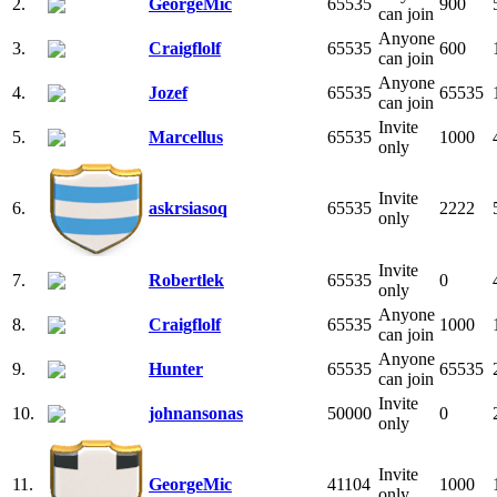
2.
GeorgeMic
65535
900
can join
Anyone
3.
Craigflolf
65535
600
can join
Anyone
4.
Jozef
65535
65535
can join
Invite
5.
Marcellus
65535
1000
only
Invite
6.
askrsiasoq
65535
2222
only
Invite
7.
Robertlek
65535
0
only
Anyone
8.
Craigflolf
65535
1000
can join
Anyone
9.
Hunter
65535
65535
can join
Invite
10.
johnansonas
50000
0
only
Invite
11.
GeorgeMic
41104
1000
only