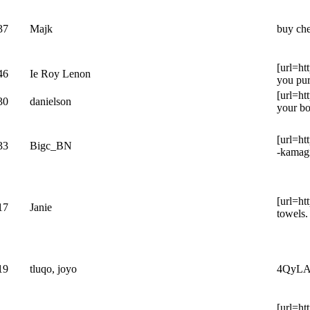
37
Majk
buy che
[url=ht
46
Ie Roy Lenon
you pur
[url=ht
30
danielson
your bo
[url=ht
33
Bigc_BN
-kamagr
[url=ht
17
Janie
towels.
19
tluqo, joyo
4QyLA4 
[url=ht