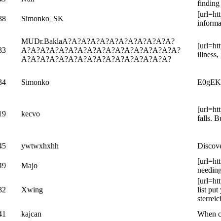
finding
[url=ht
38
Simonko_SK
informa
MUDr.BaklaA?A?A?A?A?A?A?A?A?A?A?A?
[url=ht
33
A?A?A?A?A?A?A?A?A?A?A?A?A?A?A?A?A?
illness
A?A?A?A?A?A?A?A?A?A?A?A?A?A?A?A?
34
Simonko
E0gEK
[url=ht
19
kecvo
falls. 
45
ywtwxhxhh
Discove
[url=ht
49
Majo
needing
[url=ht
32
Xwing
list pu
sterreic
41
kajcan
When ca