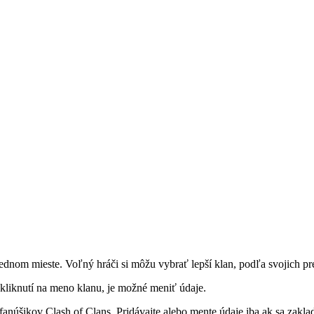
dnom mieste. Voľný hráči si môžu vybrať lepší klan, podľa svojich pr
kliknutí na meno klanu, je možné meniť údaje.
h fanúšikov Clash of Clans. Pridávajte alebo mente údaje iba ak sa zak