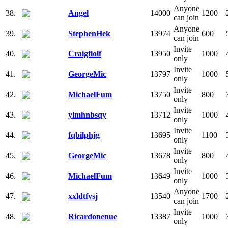
Anyone
38.
Angel
14000
1200
can join
Anyone
39.
StephenHek
13974
600
can join
Invite
40.
Craigflolf
13950
1000
only
Invite
41.
GeorgeMic
13797
1000
only
Invite
42.
MichaelFum
13750
800
only
Invite
43.
ylmhnbsqy
13712
1000
only
Invite
44.
fqbilphjg
13695
1100
only
Invite
45.
GeorgeMic
13678
800
only
Invite
46.
MichaelFum
13649
1000
only
Anyone
47.
xxldtfvsj
13540
1700
can join
Invite
48.
Ricardonenue
13387
1000
only