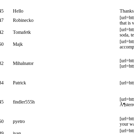
45
Hello
Thanks 
[url=ht
47
Robinecko
that is
[url=ht
42
Tomafetk
soda, t
[url=ht
50
Majk
accompl
[url=ht
32
Mihalnator
[url=ht
34
Patrick
[url=ht
[url=ht
45
findler555h
Ă¶sterr
[url=ht
50
pyetro
your wa
[url=ht
49
ivan