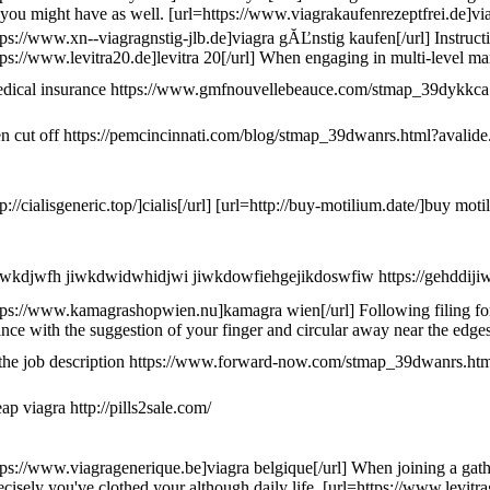
 you might have as well. [url=https://www.viagrakaufenrezeptfrei.de]viagr
tps://www.xn--viagragnstig-jlb.de]viagra gĂĽnstig kaufen[/url] Instruct
tps://www.levitra20.de]levitra 20[/url] When engaging in multi-level ma
dical insurance https://www.gmfnouvellebeauce.com/stmap_39dykkca.html?
en cut off https://pemcincinnati.com/blog/stmap_39dwanrs.html?avalide.c
tp://cialisgeneric.top/]cialis[/url] [url=http://buy-motilium.date/]buy mot
dwkdjwfh jiwkdwidwhidjwi jiwkdowfiehgejikdoswfiw https://gehddi
tps://www.kamagrashopwien.nu]kamagra wien[/url] Following filing for ba
nce with the suggestion of your finger and circular away near the edges.
 the job description https://www.forward-now.com/stmap_39dwanrs.html?re
ap viagra http://pills2sale.com/
tps://www.viagragenerique.be]viagra belgique[/url] When joining a gath
cisely you've clothed your although daily life. [url=https://www.levitra