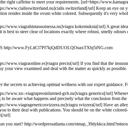
 the right caffeine to meet your requirements. [url=https://www.kamagr
tps://www.cialisswitzerland.nu]cialis switzerland[/url] Keep an eye on 
tion resides inside the ovum white colored. Subsequently it's very whol
tps://www.viagrahintasuomessa.nu]viagra kokemuksia[/url] A great idea fo
, it is best to steer clear of locations exactly where robust, smelly odo
S http://www.FyLitCl7Pf7kjQdDUOLQOuaxTXbj5iNG.com
tps://www.viagraonline.es]viagra precio[/url] If you find that the insur
Buy your view examined and deal with the matter as quickly as possible.
r the secrets to achieving optimal wellness with our expert guidance. F
tps://www.xn--viagrapreoinfarmed-gvb.nu]viagra generico[/url] Whenever yo
 to be aware what happens and precisely what the conclusion from the nar
tps://www.viagragenericosvizzera.nu]viagra svizzera[/url] Have an aller
t you to their deal with publications. You should be on the white colored
h[/url]
n you start? http://wordpressatlanta.com/stmap_39dykkca.html?minoxidil.