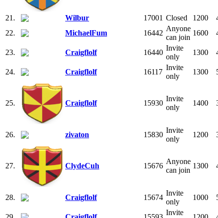
21.
Wilbur
17001
Closed
1200
Anyone
22.
MichaelFum
16442
1600
can join
Invite
23.
Craigflolf
16440
1300
only
Invite
24.
Craigflolf
16117
1300
only
Invite
25.
Craigflolf
15930
1400
only
Invite
26.
zivaton
15830
1200
only
Anyone
27.
ClydeCuh
15676
1300
can join
Invite
28.
Craigflolf
15674
1000
only
Invite
29.
Craigflolf
15593
1200