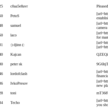
25
c0aa5e8avr
Pleased
[url=ht
50
PetoS
establi
[url=ht
48
samuel
camera 
[url=ht
50
laco
for man
[url=ht
31
:) djinn (:
[url=ht
40
Kajcan
QZEQiv 
30
peter sk
9G6hjT 
[url=ht
46
lordofclash
financi
[url=ht
36
IvkoPresov
new pla
28
toni
mT368W 
[url=ht
34
Techo
you sho