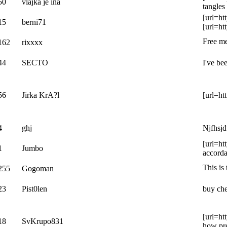
50
vlajka je ina
tangles
[url=ht
15
berni71
[url=ht
Free me
162
rixxxx
44
SECTO
I've be
56
Jirka KrA?l
[url=ht
4
ghj
Njfhsj
[url=ht
1
Jumbo
accorda
This is
255
Gogoman
23
Pist0len
buy che
[url=ht
18
SvKrupo831
how pre