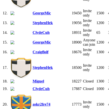
Invite
12.
GeorgeMic
19450
1500
only
Invite
13.
StephenHek
19056
1200
only
Invite
14.
ClydeCuh
18931
65
only
Anyone
15.
GeorgeMic
18900
1200
can join
Invite
16.
Craigflolf
18676
1300
only
Invite
17.
StephenHek
18500
1200
only
18.
Miguel
18227
Closed
1300
19.
ClydeCuh
17887
Closed
1000
Invite
20.
askr2fre74
17773
1500
only