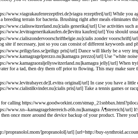
tps://www.viagrakaufenrezeptfrei.de]viagra rezeptfrei[/url] While you 
a breeding terrain for bacteria. Brushing right after meals eliminates th
tps://www.cialisswitzerland.nu]cialis generika[/url] Use activities suc
tps://www.levitragenerikakaufen.de]levitra kaufen[/url] You should usu
tps://www.cialiszondervoorschriftbelgie.nu]cialis zonder voorschrift[/ur
og site if necessary, just so you can consist of different keywords and phr
tps://www.priligyfass.se]priligy pris[/url] Dance will likely be a very
tps://www.kamagragelprezzo.nu]kamagra prezzo[/url] Use "white noise" to 
tps://www.kamagraoraljellyswitzerland.nu]kamagra jelly[/url] When tryi
ter for a tad, then dry them off prior to flowing. This may make sure th
tps://www.levitrabayer.de]Levitra original[/url] In case you have a little
tps://www.cialistilkvinder.nu]cialis pris[/url] Take a tennis games or r
for calling https://www.goodworkint.com/stmap_21snbbax.html?pilocarpin
tps://www.xn--kamagragelsterreich-z6b.nu]kamagra Ă¶sterreich[/url] It's 
 then once more around the device backup of your product. There you'll s
tp://propranolol.mom/]propranolol[/url] [url=http://buy-synthroid.accoun