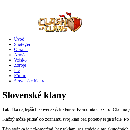
Úvod
Stratégia
Obrana
Armáda
Vojsko
Zdroje
Iné
Fórum
Slovenské klany
Slovenské klany
Tabuľka najlepších slovenských klanov. Komunita Clash of Clan na je
Každý môže pridať do zoznamu svoj klan bez potreby registrácie. Po 
Táto stránka je nokomerčná, bez reklám, registrácie a pre skutočnýc