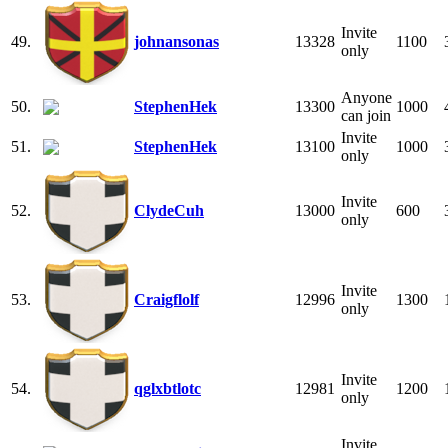
Invite
49.
johnansonas
13328
1100
only
Anyone
50.
StephenHek
13300
1000
can join
Invite
51.
StephenHek
13100
1000
only
Invite
52.
ClydeCuh
13000
600
only
Invite
53.
Craigflolf
12996
1300
only
Invite
54.
qglxbtlotc
12981
1200
only
Invite