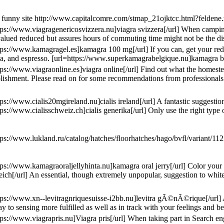
funny site http://www.capitalcomre.com/stmap_21ojktcc.html?feldene.zoc
tps://www.viagragenericosvizzera.nu]viagra svizzera[/url] When camping
 valued reduced but assures hours of commuting time might not be the d
tps://www.kamagragel.es]kamagra 100 mg[/url] If you can, get your red wi
ea, and espresso. [url=https://www.superkamagrabelgique.nu]kamagra belgi
tps://www.viagraonline.es]viagra online[/url] Find out what the homeste
ishment. Please read on for some recommendations from professionals fro
tps://www.cialis20mgireland.nu]cialis ireland[/url] A fantastic suggesti
tps://www.cialisschweiz.ch]cialis generika[/url] Only use the right type
tps://www.lukland.ru/catalog/hatches/floorhatches/hago/bvfl/variant
tps://www.kamagraoraljellyhinta.nu]kamagra oral jerry[/url] Color your 
eich[/url] An essential, though extremely unpopular, suggestion to white
tps://www.xn--levitragnriquesuisse-i2bb.nu]levitra gĂ©nĂ©rique[/url] Ar
y to sensing more fulfilled as well as in track with your feelings and 
tps://www.viagrapris.nu]Viagra pris[/url] When taking part in Search eng