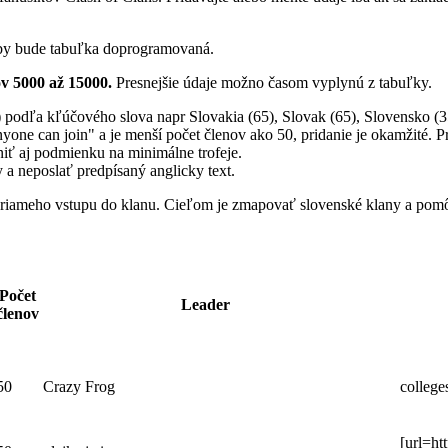
eby bude tabuľka doprogramovaná.
ov 5000 až 15000.
Presnejšie údaje možno časom vyplynú z tabuľky.
odľa kľúčového slova napr Slovakia (65), Slovak (65), Slovensko (35)
Anyone can join" a je menší počet členov ako 50, pridanie je okamžité. P
plniť aj podmienku na minimálne trofeje.
 a neposlať predpísaný anglicky text.
de priameho vstupu do klanu. Cieľom je zmapovať slovenské klany a 
Počet
Leader
členov
50
Crazy Frog
college
[url=ht