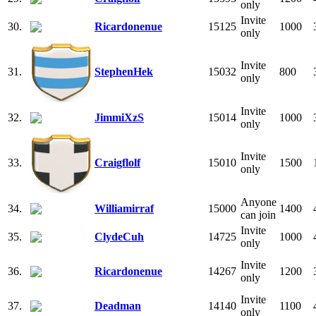
only
Invite
30.
Ricardonenue
15125
1000
only
Invite
31.
StephenHek
15032
800
only
Invite
32.
JimmiXzS
15014
1000
only
Invite
33.
Craigflolf
15010
1500
only
Anyone
34.
Williamirraf
15000
1400
can join
Invite
35.
ClydeCuh
14725
1000
only
Invite
36.
Ricardonenue
14267
1200
only
Invite
37.
Deadman
14140
1100
only