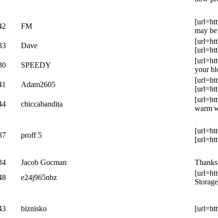
[url=ht
42
FM
may be 
[url=ht
33
Dave
[url=ht
[url=ht
30
SPEEDY
your bl
[url=ht
41
Adam2605
[url=ht
[url=ht
44
chiccabandita
warm wa
[url=ht
37
proff 5
[url=ht
34
Jacob Gocman
Thanks 
[url=ht
48
e24j965nbz
Storage
43
biznisko
[url=ht