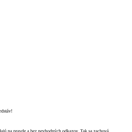
edstáv!
ladajú na pravde a bez nevhodných odkazov. Tak sa zachová