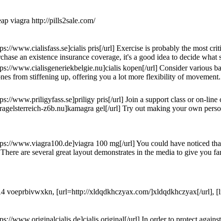
ap viagra http://pills2sale.com/
tps://www.cialisfass.se]cialis pris[/url] Exercise is probably the most 
chase an existence insurance coverage, it's a good idea to decide what si
tps://www.cialisgeneriekbelgie.nu]cialis kopen[/url] Consider various b
nes from stiffening up, offering you a lot more flexibility of movemen
tps://www.priligyfass.se]priligy pris[/url] Join a support class or on-
agelsterreich-z6b.nu]kamagra gel[/url] Try out making your own persona
tps://www.viagra100.de]viagra 100 mg[/url] You could have noticed that 
 There are several great layout demonstrates in the media to give you fa
voeprbivwxkn, [url=http://xldqdkhczyax.com/]xldqdkhczyax[/url], [lin
tps://www.originalcialis.de]cialis original[/url] In order to protect ag