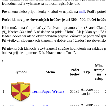
jednoduchosť a vyhneme sa nutnosti registrácie, dík.
Pre zmenu alebo pripomienky k tabuľke napíšte na
mail
. Podľa potr
Počet klanov pre slovesnkých hráčov je asi 300 - 500. Počet hráč
Klan možno násť a pridať vyhľadávaním priamo v hre (Search Clans) p
(9), Kosice (4) a iné. A následne sa pridať "Join". Ak je klan typu "
leader, co-leader alebo elder potvrdia prijatie. Zároveň je potrebné s
Pri všetkých slovenských klanoch je dobré písať žiadosť po slovensky
Pri niektorých klanoch je zvýraznené stručné hodnotenie na zákla
bol, za prijatie a pomoc. Dík. Hracie meno "mat".
;
Min.
Počet
trofeje
Symbol
Meno
Typ
bodov
na
vstup
Anyone
1.
Term Paper Writers
65535
555
can join
Anyone