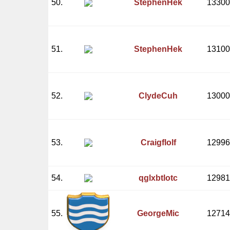
50.
StephenHek
13300
51.
StephenHek
13100
52.
ClydeCuh
13000
53.
Craigflolf
12996
54.
qglxbtlotc
12981
55.
GeorgeMic
12714