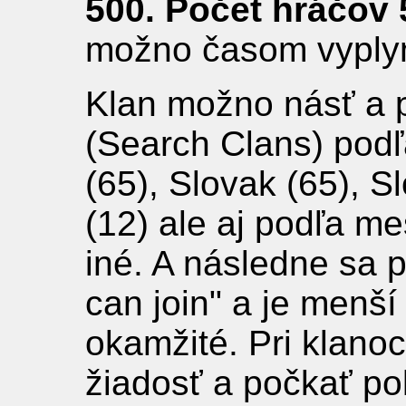
500. Počet hráčov 
možno časom vyplyn
Klan možno násť a 
(Search Clans) podľ
(65), Slovak (65), S
(12) ale aj podľa me
iné. A následne sa p
can join" a je menší
okamžité. Pri klanoc
žiadosť a počkať pok