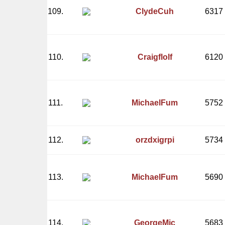
109.
ClydeCuh
6317
110.
Craigflolf
6120
111.
MichaelFum
5752
112.
orzdxigrpi
5734
113.
MichaelFum
5690
114.
GeorgeMic
5683