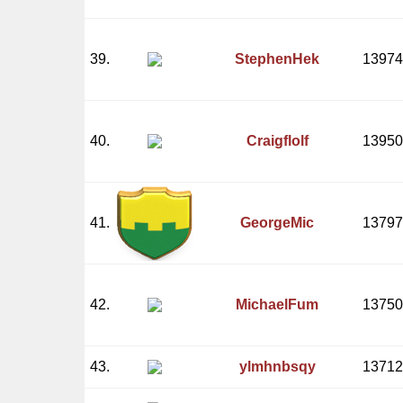
39.
StephenHek
13974
40.
Craigflolf
13950
41.
GeorgeMic
13797
42.
MichaelFum
13750
43.
ylmhnbsqy
13712