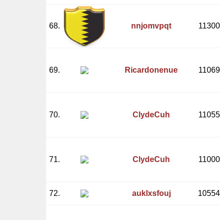
68.
nnjomvpqt
11300
69.
Ricardonenue
11069
70.
ClydeCuh
11055
71.
ClydeCuh
11000
72.
auklxsfouj
10554