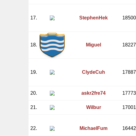
17.
StephenHek
18500
18.
Miguel
18227
19.
ClydeCuh
17887
20.
askr2fre74
17773
21.
Wilbur
17001
22.
MichaelFum
16442