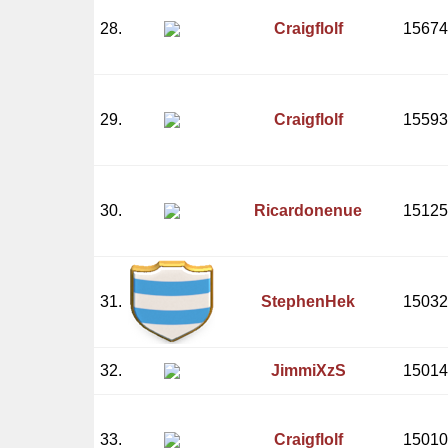
28.
Craigflolf
15674
29.
Craigflolf
15593
30.
Ricardonenue
15125
31.
StephenHek
15032
32.
JimmiXzS
15014
33.
Craigflolf
15010