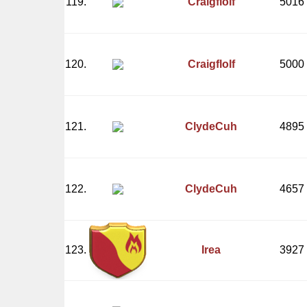
119.
Craigflolf
5016
120.
Craigflolf
5000
121.
ClydeCuh
4895
122.
ClydeCuh
4657
123.
Irea
3927