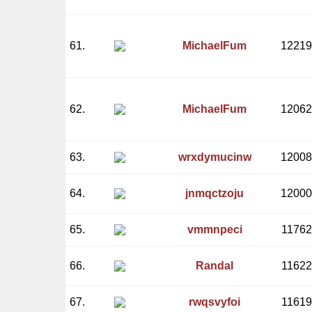
61.
MichaelFum
12219
62.
MichaelFum
12062
63.
wrxdymucinw
12008
64.
jnmqctzoju
12000
65.
vmmnpeci
11762
66.
Randal
11622
67.
rwqsvyfoi
11619