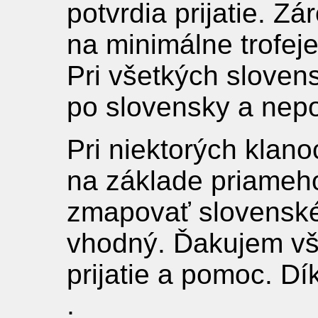
potvrdia prijatie. Z
na minimálne trofeje
Pri všetkých sloven
po slovensky a nepo
Pri niektorých klan
na základe priameho
zmapovať slovenské
vhodný. Ďakujem vš
prijatie a pomoc. Dí
;