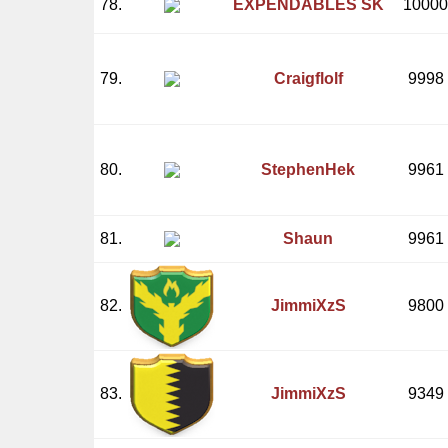
78.
EXPENDABLES SK
10000
79.
Craigflolf
9998
80.
StephenHek
9961
81.
Shaun
9961
82.
JimmiXzS
9800
83.
JimmiXzS
9349