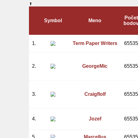
Počet
Symbol
Meno
bodo
1.
Term Paper Writers
65535
2.
GeorgeMic
65535
3.
Craigflolf
65535
4.
Jozef
65535
5.
Marcellus
65535