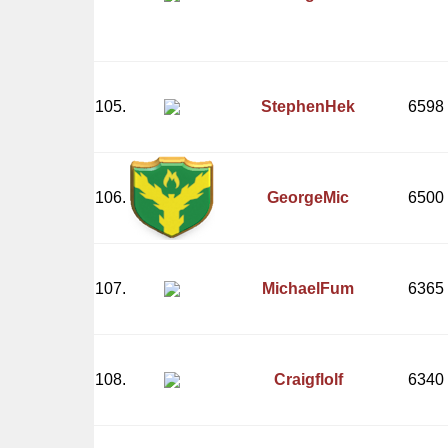
105.
StephenHek
6598
106.
GeorgeMic
6500
107.
MichaelFum
6365
108.
Craigflolf
6340