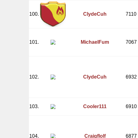
100.
ClydeCuh
7110
101.
MichaelFum
7067
102.
ClydeCuh
6932
103.
Cooler111
6910
104.
Craigflolf
6877