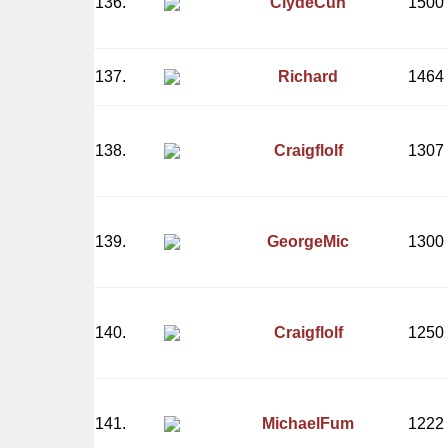
136.
ClydeCuh
1500
137.
Richard
1464
138.
Craigflolf
1307
139.
GeorgeMic
1300
140.
Craigflolf
1250
141.
MichaelFum
1222