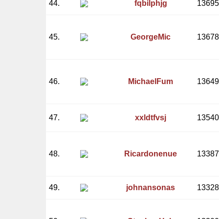
44.
fqbilphjg
13695
45.
GeorgeMic
13678
46.
MichaelFum
13649
47.
xxldtfvsj
13540
48.
Ricardonenue
13387
49.
johnansonas
13328