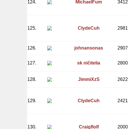
124.
MichaelFum
3412
125.
ClydeCuh
2981
126.
johnansonas
2907
127.
sk ničitelia
2800
128.
JimmiXzS
2622
129.
ClydeCuh
2421
130.
Craigflolf
2000