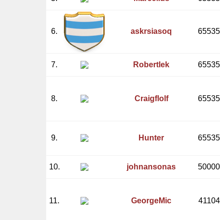
6.
askrsiasoq
65535
7.
Robertlek
65535
8.
Craigflolf
65535
9.
Hunter
65535
10.
johnansonas
50000
11.
GeorgeMic
41104