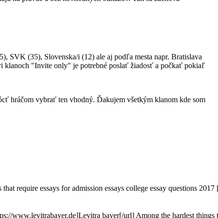
, SVK (35), Slovenska/i (12) ale aj podľa mesta napr. Bratislava
ri klanoch "Invite only" je potrebné poslať žiadosť a počkať pokiaľ
pomôcť hráčom vybrať ten vhodný. Ďakujem všetkým klanom kde som
s that require essays for admission essays college essay questions 2017 [u
tps://www.levitrabayer.de]Levitra bayer[/url] Among the hardest things t