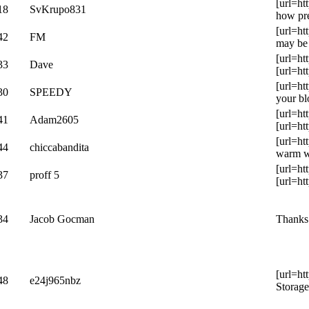
[url=ht
18
SvKrupo831
how pre
[url=ht
42
FM
may be 
[url=ht
33
Dave
[url=ht
[url=ht
30
SPEEDY
your bl
[url=ht
41
Adam2605
[url=ht
[url=ht
44
chiccabandita
warm wa
[url=ht
37
proff 5
[url=ht
34
Jacob Gocman
Thanks 
[url=ht
48
e24j965nbz
Storage