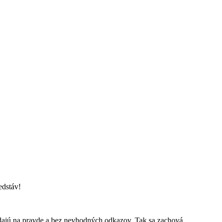
edstáv!
ladajú na pravde a bez nevhodných odkazov. Tak sa zachová