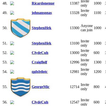
Invite
48.
Ricardonenue
13387
1000
only
Invite
49.
johnansonas
13328
1100
only
Anyone
50.
StephenHek
13300
1000
can join
Invite
51.
StephenHek
13100
1000
only
Invite
52.
ClydeCuh
13000
600
only
Invite
53.
Craigflolf
12996
1300
only
Invite
54.
qglxbtlotc
12981
1200
only
Invite
55.
GeorgeMic
12714
800
only
Invite
56.
ClydeCuh
12547
600
only