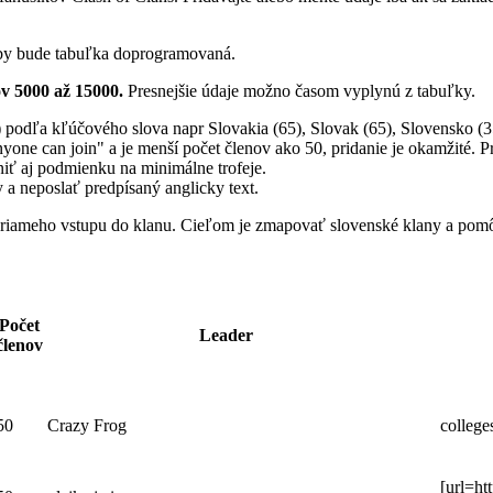
eby bude tabuľka doprogramovaná.
ov 5000 až 15000.
Presnejšie údaje možno časom vyplynú z tabuľky.
odľa kľúčového slova napr Slovakia (65), Slovak (65), Slovensko (35)
Anyone can join" a je menší počet členov ako 50, pridanie je okamžité. P
plniť aj podmienku na minimálne trofeje.
 a neposlať predpísaný anglicky text.
de priameho vstupu do klanu. Cieľom je zmapovať slovenské klany a 
Počet
Leader
členov
50
Crazy Frog
college
[url=ht