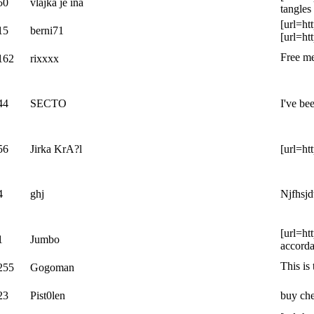
50
vlajka je ina
tangles
[url=ht
15
berni71
[url=ht
Free me
162
rixxxx
44
SECTO
I've be
56
Jirka KrA?l
[url=ht
4
ghj
Njfhsj
[url=ht
1
Jumbo
accorda
This is
255
Gogoman
23
Pist0len
buy che