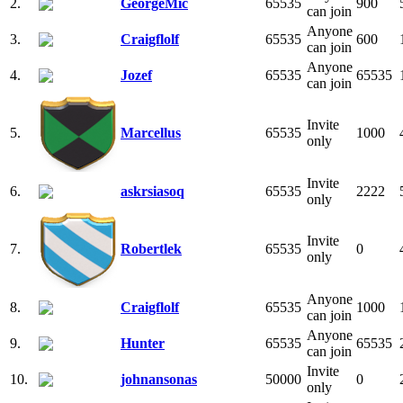
2.
GeorgeMic
65535
900
can join
Anyone
3.
Craigflolf
65535
600
can join
Anyone
4.
Jozef
65535
65535
can join
Invite
5.
Marcellus
65535
1000
only
Invite
6.
askrsiasoq
65535
2222
only
Invite
7.
Robertlek
65535
0
only
Anyone
8.
Craigflolf
65535
1000
can join
Anyone
9.
Hunter
65535
65535
can join
Invite
10.
johnansonas
50000
0
only