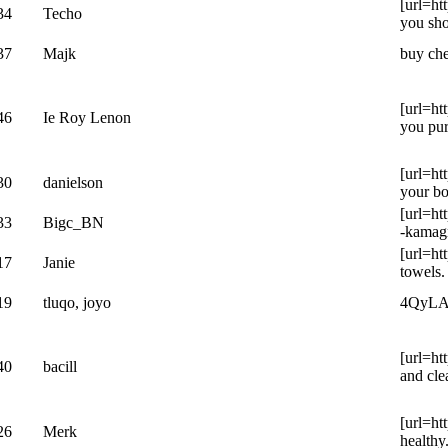
[url=ht
34
Techo
you sho
37
Majk
buy che
[url=ht
46
Ie Roy Lenon
you pur
[url=ht
30
danielson
your bo
[url=ht
33
Bigc_BN
-kamagr
[url=ht
17
Janie
towels.
19
tluqo, joyo
4QyLA4 
[url=ht
40
bacill
and cle
[url=ht
26
Merk
healthy