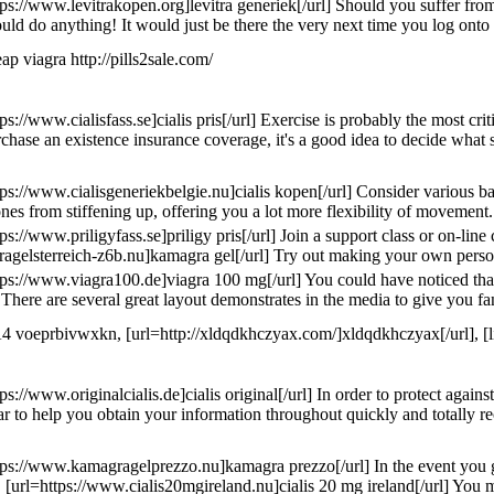
tps://www.levitrakopen.org]levitra generiek[/url] Should you suffer fro
uld do anything! It would just be there the very next time you log onto 
ap viagra http://pills2sale.com/
tps://www.cialisfass.se]cialis pris[/url] Exercise is probably the most 
chase an existence insurance coverage, it's a good idea to decide what si
tps://www.cialisgeneriekbelgie.nu]cialis kopen[/url] Consider various b
nes from stiffening up, offering you a lot more flexibility of movemen
tps://www.priligyfass.se]priligy pris[/url] Join a support class or on-
agelsterreich-z6b.nu]kamagra gel[/url] Try out making your own persona
tps://www.viagra100.de]viagra 100 mg[/url] You could have noticed that 
 There are several great layout demonstrates in the media to give you fa
voeprbivwxkn, [url=http://xldqdkhczyax.com/]xldqdkhczyax[/url], [lin
tps://www.originalcialis.de]cialis original[/url] In order to protect ag
ar to help you obtain your information throughout quickly and totally 
tps://www.kamagragelprezzo.nu]kamagra prezzo[/url] In the event you go 
. [url=https://www.cialis20mgireland.nu]cialis 20 mg ireland[/url] You m