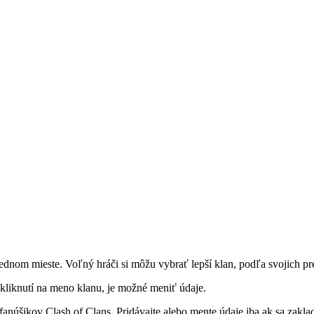
dnom mieste. Voľný hráči si môžu vybrať lepší klan, podľa svojich pr
kliknutí na meno klanu, je možné meniť údaje.
h fanúšikov Clash of Clans. Pridávajte alebo mente údaje iba ak sa zak