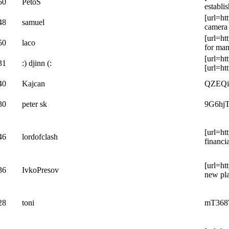
50
PetoS
establi
[url=ht
48
samuel
camera 
[url=ht
50
laco
for man
[url=ht
31
:) djinn (:
[url=ht
40
Kajcan
QZEQiv 
30
peter sk
9G6hjT 
[url=ht
46
lordofclash
financi
[url=ht
36
IvkoPresov
new pla
28
toni
mT368W 