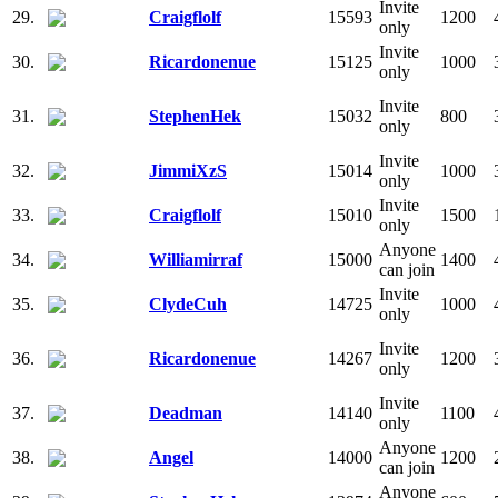
Invite
29.
Craigflolf
15593
1200
only
Invite
30.
Ricardonenue
15125
1000
only
Invite
31.
StephenHek
15032
800
only
Invite
32.
JimmiXzS
15014
1000
only
Invite
33.
Craigflolf
15010
1500
only
Anyone
34.
Williamirraf
15000
1400
can join
Invite
35.
ClydeCuh
14725
1000
only
Invite
36.
Ricardonenue
14267
1200
only
Invite
37.
Deadman
14140
1100
only
Anyone
38.
Angel
14000
1200
can join
Anyone