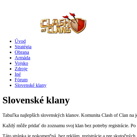
Úvod
Stratégia
Obrana
Armáda
Vojsko
Zdroje
Iné
Fórum
Slovenské klany
Slovenské klany
Tabuľka najlepších slovenských klanov. Komunita Clash of Clan na je
Každý môže pridať do zoznamu svoj klan bez potreby registrácie. Po 
Táto stránka je nokomerčná, bez reklám, registrácie a pre skutočnýc