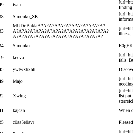
[url=ht
49
ivan
finding
[url=ht
38
Simonko_SK
informa
MUDr.BaklaA?A?A?A?A?A?A?A?A?A?A?A?
[url=ht
33
A?A?A?A?A?A?A?A?A?A?A?A?A?A?A?A?A?
illness
A?A?A?A?A?A?A?A?A?A?A?A?A?A?A?A?
34
Simonko
E0gEK
[url=ht
19
kecvo
falls. 
45
ywtwxhxhh
Discove
[url=ht
49
Majo
needing
[url=ht
32
Xwing
list pu
sterreic
41
kajcan
When ca
25
c0aa5e8avr
Pleased
[url=ht