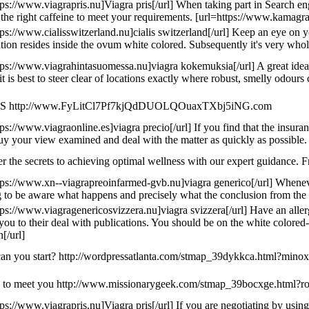
tps://www.viagrapris.nu]Viagra pris[/url] When taking part in Search eng
 the right caffeine to meet your requirements. [url=https://www.kamagr
tps://www.cialisswitzerland.nu]cialis switzerland[/url] Keep an eye on 
tion resides inside the ovum white colored. Subsequently it's very whol
tps://www.viagrahintasuomessa.nu]viagra kokemuksia[/url] A great idea fo
, it is best to steer clear of locations exactly where robust, smelly odo
S http://www.FyLitCl7Pf7kjQdDUOLQOuaxTXbj5iNG.com
tps://www.viagraonline.es]viagra precio[/url] If you find that the insur
Buy your view examined and deal with the matter as quickly as possible.
r the secrets to achieving optimal wellness with our expert guidance. F
tps://www.xn--viagrapreoinfarmed-gvb.nu]viagra generico[/url] Whenever yo
 to be aware what happens and precisely what the conclusion from the nar
tps://www.viagragenericosvizzera.nu]viagra svizzera[/url] Have an aller
t you to their deal with publications. You should be on the white colored
h[/url]
n you start? http://wordpressatlanta.com/stmap_39dykkca.html?minoxidil.
 to meet you http://www.missionarygeek.com/stmap_39bocxge.html?rogaine
tps://www.viagrapris.nu]Viagra pris[/url] If you are negotiating by usin