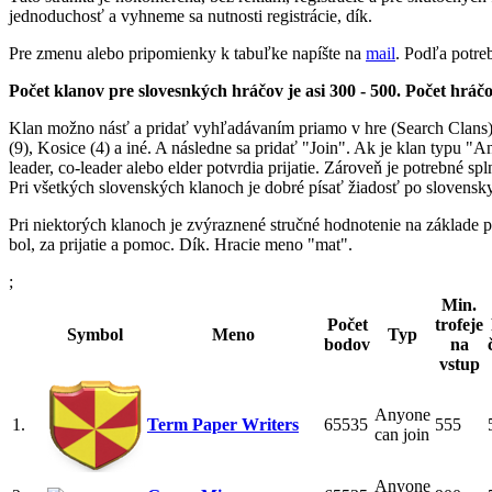
jednoduchosť a vyhneme sa nutnosti registrácie, dík.
Pre zmenu alebo pripomienky k tabuľke napíšte na
mail
. Podľa potr
Počet klanov pre slovesnkých hráčov je asi 300 - 500. Počet hráč
Klan možno násť a pridať vyhľadávaním priamo v hre (Search Clans) p
(9), Kosice (4) a iné. A následne sa pridať "Join". Ak je klan typu "
leader, co-leader alebo elder potvrdia prijatie. Zároveň je potrebné s
Pri všetkých slovenských klanoch je dobré písať žiadosť po slovensky
Pri niektorých klanoch je zvýraznené stručné hodnotenie na zákla
bol, za prijatie a pomoc. Dík. Hracie meno "mat".
;
Min.
Počet
trofeje
Symbol
Meno
Typ
bodov
na
vstup
Anyone
1.
Term Paper Writers
65535
555
can join
Anyone