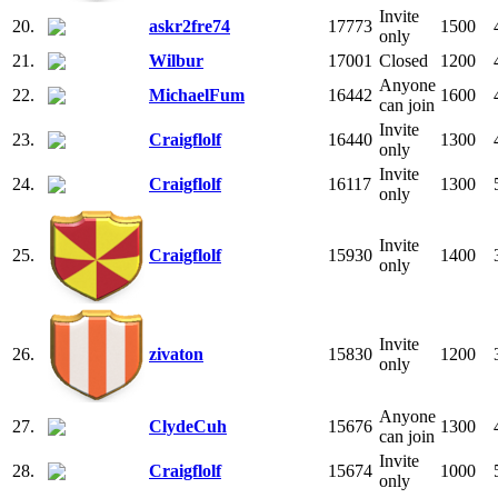
Invite
20.
askr2fre74
17773
1500
only
21.
Wilbur
17001
Closed
1200
Anyone
22.
MichaelFum
16442
1600
can join
Invite
23.
Craigflolf
16440
1300
only
Invite
24.
Craigflolf
16117
1300
only
Invite
25.
Craigflolf
15930
1400
only
Invite
26.
zivaton
15830
1200
only
Anyone
27.
ClydeCuh
15676
1300
can join
Invite
28.
Craigflolf
15674
1000
only