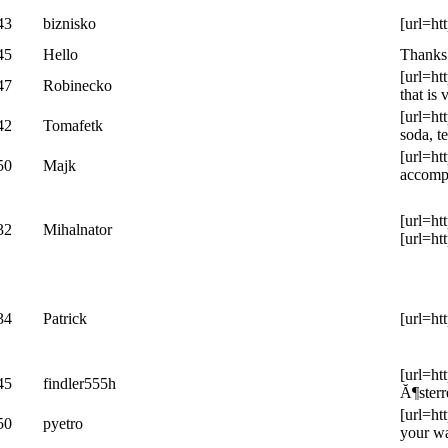
43
biznisko
[url=ht
45
Hello
Thanks 
[url=ht
47
Robinecko
that is
[url=ht
42
Tomafetk
soda, t
[url=ht
50
Majk
accompl
[url=ht
32
Mihalnator
[url=ht
34
Patrick
[url=ht
[url=ht
45
findler555h
Ă¶sterr
[url=ht
50
pyetro
your wa