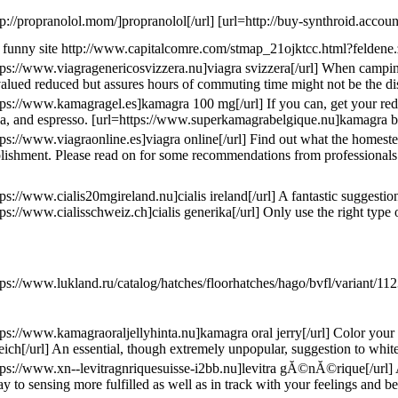
tp://propranolol.mom/]propranolol[/url] [url=http://buy-synthroid.accoun
funny site http://www.capitalcomre.com/stmap_21ojktcc.html?feldene.zoc
tps://www.viagragenericosvizzera.nu]viagra svizzera[/url] When camping
 valued reduced but assures hours of commuting time might not be the d
tps://www.kamagragel.es]kamagra 100 mg[/url] If you can, get your red wi
ea, and espresso. [url=https://www.superkamagrabelgique.nu]kamagra belgi
tps://www.viagraonline.es]viagra online[/url] Find out what the homeste
ishment. Please read on for some recommendations from professionals fro
tps://www.cialis20mgireland.nu]cialis ireland[/url] A fantastic suggesti
tps://www.cialisschweiz.ch]cialis generika[/url] Only use the right type
tps://www.lukland.ru/catalog/hatches/floorhatches/hago/bvfl/variant
tps://www.kamagraoraljellyhinta.nu]kamagra oral jerry[/url] Color your 
eich[/url] An essential, though extremely unpopular, suggestion to white
tps://www.xn--levitragnriquesuisse-i2bb.nu]levitra gĂ©nĂ©rique[/url] Ar
y to sensing more fulfilled as well as in track with your feelings and 