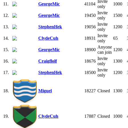
Invite
11.
GeorgeMic
41104
1000
only
Invite
12.
GeorgeMic
19450
1500
only
Invite
13.
StephenHek
19056
1200
only
Invite
14.
ClydeCuh
18931
65
only
Anyone
15.
GeorgeMic
18900
1200
can join
Invite
16.
Craigflolf
18676
1300
only
Invite
17.
StephenHek
18500
1200
only
18.
Miguel
18227
Closed
1300
19.
ClydeCuh
17887
Closed
1000