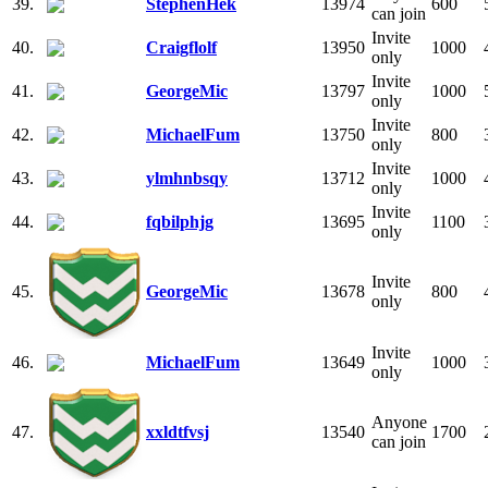
39.
StephenHek
13974
600
can join
Invite
40.
Craigflolf
13950
1000
only
Invite
41.
GeorgeMic
13797
1000
only
Invite
42.
MichaelFum
13750
800
only
Invite
43.
ylmhnbsqy
13712
1000
only
Invite
44.
fqbilphjg
13695
1100
only
Invite
45.
GeorgeMic
13678
800
only
Invite
46.
MichaelFum
13649
1000
only
Anyone
47.
xxldtfvsj
13540
1700
can join