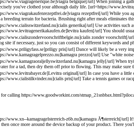
tps://www.viagragenerique.be]viagra belgique[/url] When joining a gath
cisely you've clothed your although daily life. [url=https://www.levitra
tps://www.viagrakaufenrezeptfrei.de]viagra rezeptfrei[/url] While you 
a breeding terrain for bacteria. Brushing right after meals eliminates th
tps://www.cialisswitzerland.nu]cialis generika[/url] Use activities suc
tps://www.levitragenerikakaufen.de]levitra kaufen[/url] You should usu
tps://www.cialiszondervoorschriftbelgie.nu]cialis zonder voorschrift[/ur
og site if necessary, just so you can consist of different keywords and phr
tps://www.priligyfass.se]priligy pris[/url] Dance will likely be a very
tps://www.kamagragelprezzo.nu]kamagra prezzo[/url] Use "white noise" to 
tps://www.kamagraoraljellyswitzerland.nu]kamagra jelly[/url] When tryi
ter for a tad, then dry them off prior to flowing. This may make sure th
tps://www.levitrabayer.de]Levitra original[/url] In case you have a little
tps://www.cialistilkvinder.nu]cialis pris[/url] Take a tennis games or r
for calling https://www.goodworkint.com/stmap_21snbbax.html?pilocarpin
tps://www.xn--kamagragelsterreich-z6b.nu]kamagra Ă¶sterreich[/url] It's 
 then once more around the device backup of your product. There you'll s