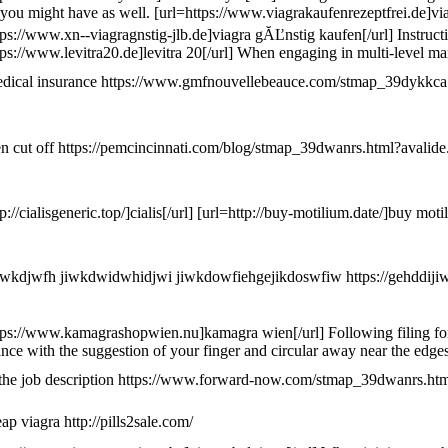
 you might have as well. [url=https://www.viagrakaufenrezeptfrei.de]viagr
tps://www.xn--viagragnstig-jlb.de]viagra gĂĽnstig kaufen[/url] Instruct
tps://www.levitra20.de]levitra 20[/url] When engaging in multi-level ma
dical insurance https://www.gmfnouvellebeauce.com/stmap_39dykkca.html?
en cut off https://pemcincinnati.com/blog/stmap_39dwanrs.html?avalide.c
tp://cialisgeneric.top/]cialis[/url] [url=http://buy-motilium.date/]buy mot
dwkdjwfh jiwkdwidwhidjwi jiwkdowfiehgejikdoswfiw https://gehddi
tps://www.kamagrashopwien.nu]kamagra wien[/url] Following filing for ba
nce with the suggestion of your finger and circular away near the edges.
 the job description https://www.forward-now.com/stmap_39dwanrs.html?re
ap viagra http://pills2sale.com/