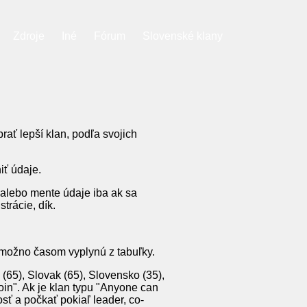
Zdroje
Iné
Fórum
Slovenské klany
ať lepší klan, podľa svojich
iť údaje.
 alebo mente údaje iba ak sa
rácie, dík.
možno časom vyplynú z tabuľky.
65), Slovak (65), Slovensko (35),
Join". Ak je klan typu "Anyone can
osť a počkať pokiaľ leader, co-