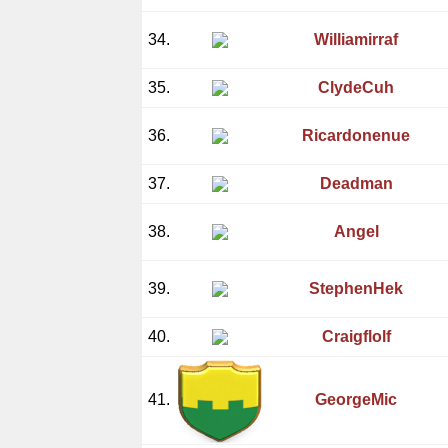
34.
Williamirraf
35.
ClydeCuh
36.
Ricardonenue
37.
Deadman
38.
Angel
39.
StephenHek
40.
Craigflolf
41.
GeorgeMic