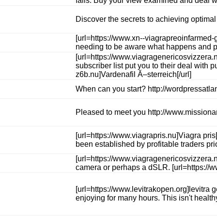
falls. Buy your view examined and deal wit
Discover the secrets to achieving optimal
[url=https://www.xn--viagrapreoinfarmed-gv
needing to be aware what happens and preci
[url=https://www.viagragenericosvizzera.n
subscriber list put you to their deal with
z6b.nu]Vardenafil Ă–sterreich[/url]
When can you start? http://wordpressatlan
Pleased to meet you http://www.missionar
[url=https://www.viagrapris.nu]Viagra pris
been established by profitable traders pri
[url=https://www.viagragenericosvizzera.n
camera or perhaps a dSLR. [url=https://ww
[url=https://www.levitrakopen.org]levitra
enjoying for many hours. This isn't healt