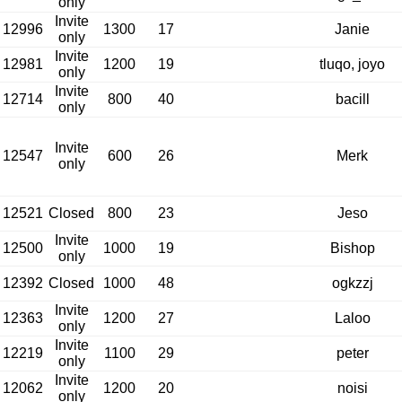
only
Invite
12996
1300
17
Janie
only
Invite
12981
1200
19
tluqo, joyo
only
Invite
12714
800
40
bacill
only
Invite
12547
600
26
Merk
only
12521
Closed
800
23
Jeso
Invite
12500
1000
19
Bishop
only
12392
Closed
1000
48
ogkzzj
Invite
12363
1200
27
Laloo
only
Invite
12219
1100
29
peter
only
Invite
12062
1200
20
noisi
only