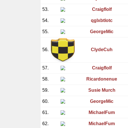
53.
Craigflolf
54.
qglxbtlotc
55.
GeorgeMic
56.
ClydeCuh
57.
Craigflolf
58.
Ricardonenue
59.
Susie Murch
60.
GeorgeMic
61.
MichaelFum
62.
MichaelFum