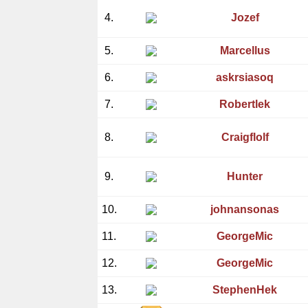
4.
Jozef
5.
Marcellus
6.
askrsiasoq
7.
Robertlek
8.
Craigflolf
9.
Hunter
10.
johnansonas
11.
GeorgeMic
12.
GeorgeMic
13.
StephenHek