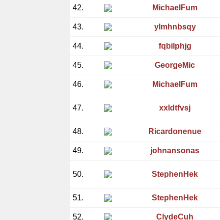
42.
MichaelFum
43.
ylmhnbsqy
44.
fqbilphjg
45.
GeorgeMic
46.
MichaelFum
47.
xxldtfvsj
48.
Ricardonenue
49.
johnansonas
50.
StephenHek
51.
StephenHek
52.
ClydeCuh