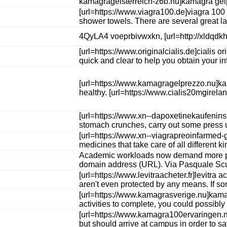
kamagragelsterreich-z6b.nu]kamagra gel[/u
[url=https://www.viagra100.de]viagra 100 
shower towels. There are several great lay
4QyLA4 voeprbivwxkn, [url=http://xldqdkhcz
[url=https://www.originalcialis.de]cialis
quick and clear to help you obtain your i
[url=https://www.kamagragelprezzo.nu]kama
healthy. [url=https://www.cialis20mgirelan
[url=https://www.xn--dapoxetinekaufeninst
stomach crunches, carry out some press u
[url=https://www.xn--viagrapreoinfarmed-gv
medicines that take care of all different 
Academic workloads now demand more powerf
domain address (URL). Via Pasquale Sc
[url=https://www.levitraacheter.fr]levitr
aren't even protected by any means. If so
[url=https://www.kamagrasverige.nu]kamagr
activities to complete, you could possibly
[url=https://www.kamagra100ervaringen.nu]k
but should arrive at campus in order to sa