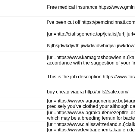
Free medical insurance https://www.gmfnou
I've been cut off https://pemcincinnati.c
[url=http://cialisgeneric.top/]cialis[/url] [
Njfhsjdwkdjwfh jiwkdwidwhidjwi jiwkdo
[url=https://www.kamagrashopwien.nu]kamag
accordance with the suggestion of your fi
This is the job description https://www.f
buy cheap viagra http://pills2sale.com/
[url=https://www.viagragenerique.be]viagr
precisely you've clothed your although dai
[url=https://www.viagrakaufenrezeptfrei.d
which may be a breeding terrain for bacter
[url=https://www.cialisswitzerland.nu]cia
[url=https://www.levitragenerikakaufen.de