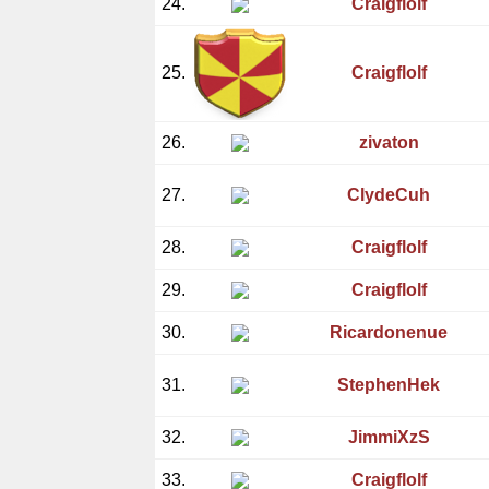
24.
Craigflolf
25.
Craigflolf
26.
zivaton
27.
ClydeCuh
28.
Craigflolf
29.
Craigflolf
30.
Ricardonenue
31.
StephenHek
32.
JimmiXzS
33.
Craigflolf