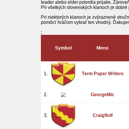
leader alebo elder potvrdia prijatie. Zárov
Pri všetkých slovenských klanoch je dobré 
Pri niektorých klanoch je zvýraznené stru
pomôcť hráčom vybrať ten vhodný. Ďakujem 
;
Symbol
Meno
1.
Term Paper Writers
2.
GeorgeMic
3.
Craigflolf