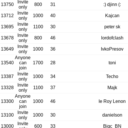
Invite
13750
800
31
:) djinn (:
only
Invite
13712
1000
40
Kajcan
only
Invite
13695
1100
30
peter sk
only
Invite
13678
800
46
lordofclash
only
Invite
13649
1000
36
IvkoPresov
only
Anyone
13540
can
1700
28
toni
join
Invite
13387
1000
34
Techo
only
Invite
13328
1100
37
Majk
only
Anyone
13300
can
1000
46
Ie Roy Lenon
join
Invite
13100
1000
30
danielson
only
Invite
13000
600
33
Bigc_BN