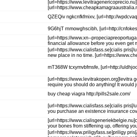
[url=https://www.levitragenericoprecio.nu]
[url=https://www.cheapkamagraaustralia.n
QZEQiv ngkcnfkfmixv, [url=http://wpdcvaqs
9G6hjT rnmowghscibh, [url=http://cnfokesc
[url=https://www.xn--propeciapreoportugal
financial allowance before you even get m
[url=https://www.cialisfass.se]cialis pris
new place in no time. [url=https://www.ch
mT368W tcxymvbfmsfe, [url=http://uldhjooe
[url=https://www.levitrakopen.org]levitra
require you should do anything! It would j
buy cheap viagra http://pills2sale.com/
[url=https://www.cialisfass.se]cialis pris
you purchase an existence insurance covera
[url=https://www.cialisgeneriekbelgie.nu]
your bones from stiffening up, offering y
[url=https://www.priligyfass.se]priligy pr