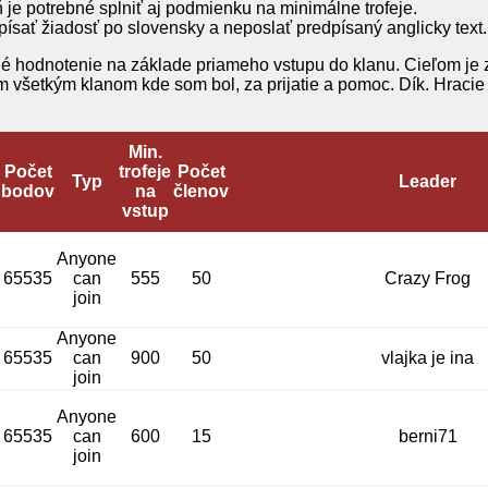
eň je potrebné splniť aj podmienku na minimálne trofeje.
písať žiadosť po slovensky a neposlať predpísaný anglicky text.
čné hodnotenie na základe priameho vstupu do klanu. Cieľom je
všetkým klanom kde som bol, za prijatie a pomoc. Dík. Hracie
Min.
Počet
trofeje
Počet
Typ
Leader
bodov
na
členov
vstup
Anyone
65535
can
555
50
Crazy Frog
join
Anyone
65535
can
900
50
vlajka je ina
join
Anyone
65535
can
600
15
berni71
join