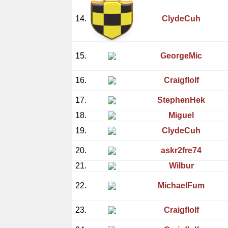
14.
ClydeCuh
15.
GeorgeMic
16.
Craigflolf
17.
StephenHek
18.
Miguel
19.
ClydeCuh
20.
askr2fre74
21.
Wilbur
22.
MichaelFum
23.
Craigflolf