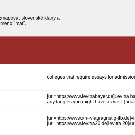
 zmapovať slovenské klany a
 meno "mat".
colleges that require essays for admissio
[url=https://www.levitrabayer.de]Levitra b
any tangles you might have as well. [url=h
[url=https://www.xn--viagragnstig-jlb.de]v
[url=https://www.levitra20.de]levitra 20[