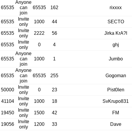
Anyone
65535
can
65535
162
rixxxx
join
Invite
65535
1000
44
SECTO
only
Invite
65535
2222
56
Jirka KrA?l
only
Invite
65535
0
4
ghj
only
Anyone
65535
can
1000
1
Jumbo
join
Anyone
65535
can
65535
255
Gogoman
join
Invite
50000
0
23
Pist0len
only
Invite
41104
1000
18
SvKrupo831
only
Invite
19450
1500
42
FM
only
Invite
19056
1200
33
Dave
only