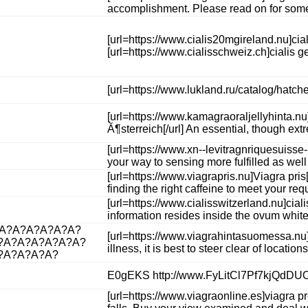
accomplishment. Please read on for some re
[url=https://www.cialis20mgireland.nu]cial
[url=https://www.cialisschweiz.ch]cialis g
[url=https://www.lukland.ru/catalog/hatc
[url=https://www.kamagraoraljellyhinta.nu]
Ă¶sterreich[/url] An essential, though ex
[url=https://www.xn--levitragnriquesuisse
your way to sensing more fulfilled as well
[url=https://www.viagrapris.nu]Viagra pris
finding the right caffeine to meet your r
[url=https://www.cialisswitzerland.nu]cia
information resides inside the ovum white
?A?A?A?A?A?A?
[url=https://www.viagrahintasuomessa.nu]vi
?A?A?A?A?A?A?
illness, it is best to steer clear of loca
?A?A?A?A?
E0gEKS http://www.FyLitCl7Pf7kjQdD
[url=https://www.viagraonline.es]viagra pr