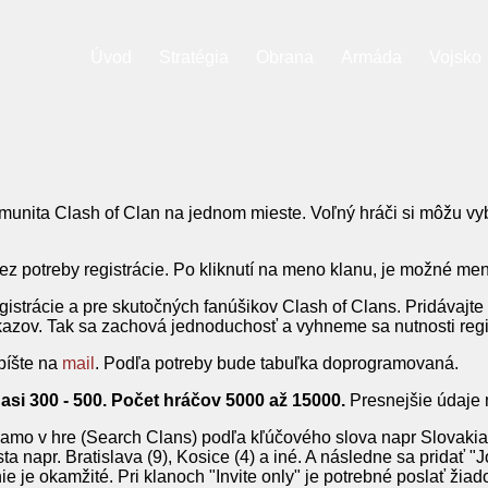
Úvod
Stratégia
Obrana
Armáda
Vojsko
unita Clash of Clan na jednom mieste. Voľný hráči si môžu vybr
 potreby registrácie. Po kliknutí na meno klanu, je možné men
gistrácie a pre skutočných fanúšikov Clash of Clans. Pridávajte
zov. Tak sa zachová jednoduchosť a vyhneme sa nutnosti regist
píšte na
mail
. Podľa potreby bude tabuľka doprogramovaná.
asi 300 - 500. Počet hráčov 5000 až 15000.
Presnejšie údaje 
amo v hre (Search Clans) podľa kľúčového slova napr Slovakia (
a napr. Bratislava (9), Kosice (4) a iné. A následne sa pridať "
ie je okamžité. Pri klanoch "Invite only" je potrebné poslať žiad