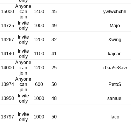
only
Anyone
15000
can
1400
45
ywtwxhxhh
join
Invite
14725
1000
49
Majo
only
Invite
14267
1200
32
Xwing
only
Invite
14140
1100
41
kajcan
only
Anyone
14000
can
1200
25
c0aa5e8avr
join
Anyone
13974
can
600
50
PetoS
join
Invite
13950
1000
48
samuel
only
Invite
13797
1000
50
laco
only