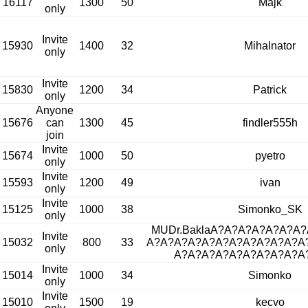
16117
1300
50
Majk
only
Invite
15930
1400
32
Mihalnator
only
Invite
15830
1200
34
Patrick
only
Anyone
15676
can
1300
45
findler555h
join
Invite
15674
1000
50
pyetro
only
Invite
15593
1200
49
ivan
only
Invite
15125
1000
38
Simonko_SK
only
MUDr.BaklaA?A?A?A?A?A?A
Invite
15032
800
33
A?A?A?A?A?A?A?A?A?A?A?A
only
A?A?A?A?A?A?A?A?A?A
Invite
15014
1000
34
Simonko
only
Invite
15010
1500
19
kecvo