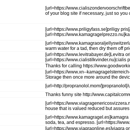
[url=https://www.cialiszondervoorschriftbe
of your blog site if necessary, just so you
[url=https://www.priligyfass.se]priligy p
[url=https://www.kamagragelprezzo.nu]kamag
[url=https://www.kamagraoraljellyswitzerl
warm water for a tad, then dry them off pr
[url=https://www.levitrabayer.de]Levitra or
[url=https://www.cialistilkvinder.nu]ciali
Thanks for calling https://www.goodworkin
[url=https://www.xn--kamagragelsterreich-z
Storage then once more around the device b
[url=http://propranolol.mom/]propranolol[/u
Thanks funny site http://www.capitalcomre
[url=https://www.viagragenericosvizzera.n
house that is valued reduced but assures 
[url=https://www.kamagragel.es]kamagra 100
soda, tea, and espresso. [url=https://www
[url=https://www.viagraonline.es]viagra on