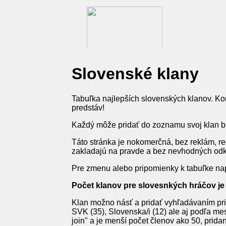
Slovenské klany
Tabuľka najlepších slovenských klanov. Kom
predstáv!
Každý môže pridať do zoznamu svoj klan bez
Táto stránka je nokomerčná, bez reklám, re
zakladajú na pravde a bez nevhodných odka
Pre zmenu alebo pripomienky k tabuľke na
Počet klanov pre slovesnkých hráčov je 
Klan možno násť a pridať vyhľadávaním pri
SVK (35), Slovenska/i (12) ale aj podľa mest
join" a je menší počet členov ako 50, pridan