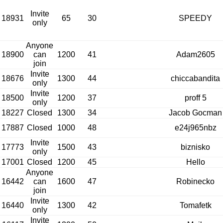
Invite
18931
65
30
SPEEDY
only
Anyone
18900
can
1200
41
Adam2605
join
Invite
18676
1300
44
chiccabandita
only
Invite
18500
1200
37
proff 5
only
18227
Closed
1300
34
Jacob Gocman
17887
Closed
1000
48
e24j965nbz
Invite
17773
1500
43
biznisko
only
17001
Closed
1200
45
Hello
Anyone
16442
can
1600
47
Robinecko
join
Invite
16440
1300
42
Tomafetk
only
Invite