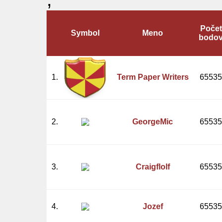
Počet
Symbol
Meno
bodo
1.
Term Paper Writers
65535
2.
GeorgeMic
65535
3.
Craigflolf
65535
4.
Jozef
65535