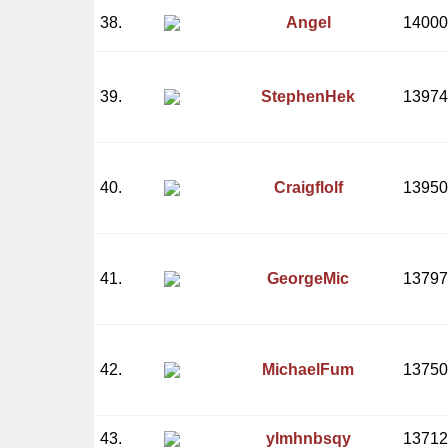
38.
Angel
14000
39.
StephenHek
13974
40.
Craigflolf
13950
41.
GeorgeMic
13797
42.
MichaelFum
13750
43.
ylmhnbsqy
13712