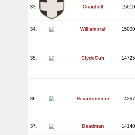
33.
Craigflolf
15010
34.
Williamirraf
15000
35.
ClydeCuh
14725
36.
Ricardonenue
14267
37.
Deadman
14140