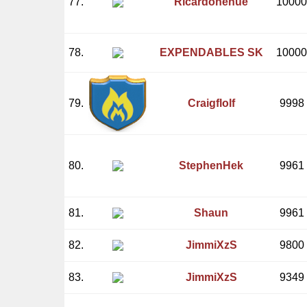
77.
Ricardonenue
10000
78.
EXPENDABLES SK
10000
79.
Craigflolf
9998
80.
StephenHek
9961
81.
Shaun
9961
82.
JimmiXzS
9800
83.
JimmiXzS
9349