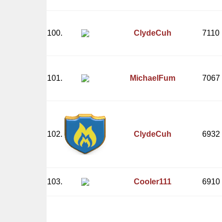
100.
ClydeCuh
7110
101.
MichaelFum
7067
102.
ClydeCuh
6932
103.
Cooler111
6910