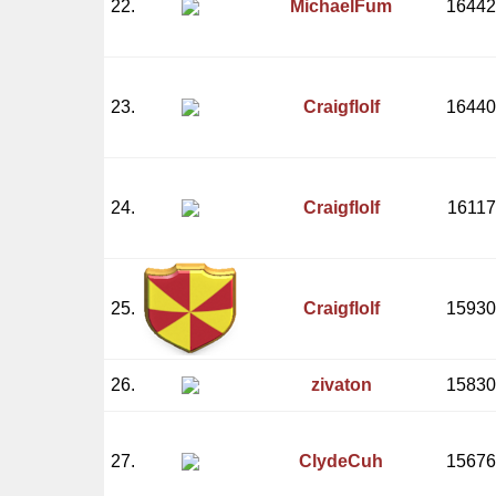
22.
MichaelFum
16442
23.
Craigflolf
16440
24.
Craigflolf
16117
25.
Craigflolf
15930
26.
zivaton
15830
27.
ClydeCuh
15676