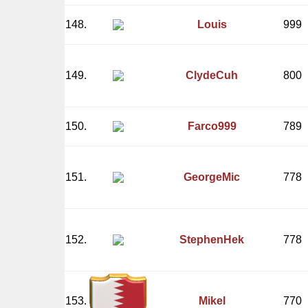
148.
Louis
999
149.
ClydeCuh
800
150.
Farco999
789
151.
GeorgeMic
778
152.
StephenHek
778
153.
Mikel
770