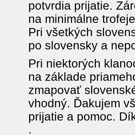
potvrdia prijatie. Z
na minimálne trofeje
Pri všetkých sloven
po slovensky a nepo
Pri niektorých klan
na základe priameho
zmapovať slovenské
vhodný. Ďakujem vš
prijatie a pomoc. Dí
;