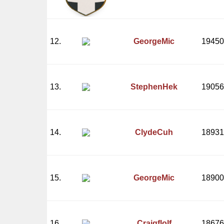
12.
GeorgeMic
19450
13.
StephenHek
19056
14.
ClydeCuh
18931
15.
GeorgeMic
18900
16.
Craigflolf
18676