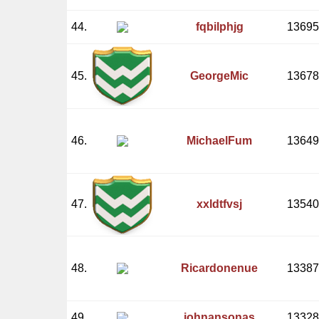
44.
fqbilphjg
13695
45.
GeorgeMic
13678
46.
MichaelFum
13649
47.
xxldtfvsj
13540
48.
Ricardonenue
13387
49.
johnansonas
13328