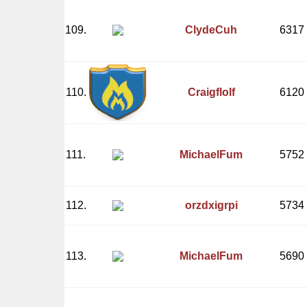
109.
ClydeCuh
6317
110.
Craigflolf
6120
111.
MichaelFum
5752
112.
orzdxigrpi
5734
113.
MichaelFum
5690