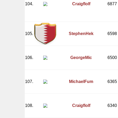
104.
Craigflolf
6877
105.
StephenHek
6598
106.
GeorgeMic
6500
107.
MichaelFum
6365
108.
Craigflolf
6340