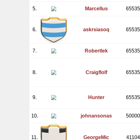
5.
Marcellus
65535
6.
askrsiasoq
65535
7.
Robertlek
65535
8.
Craigflolf
65535
9.
Hunter
65535
10.
johnansonas
50000
11.
GeorgeMic
41104