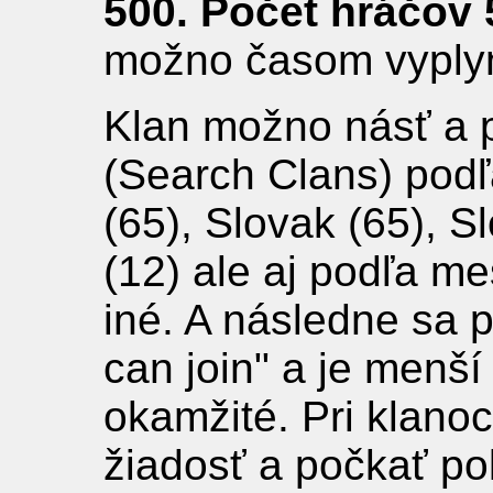
500. Počet hráčov 
možno časom vyplyn
Klan možno násť a 
(Search Clans) podľ
(65), Slovak (65), S
(12) ale aj podľa me
iné. A následne sa p
can join" a je menší
okamžité. Pri klanoc
žiadosť a počkať pok