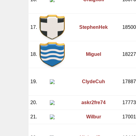
17.
StephenHek
18500
18.
Miguel
18227
19.
ClydeCuh
17887
20.
askr2fre74
17773
21.
Wilbur
17001