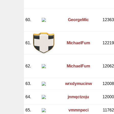
60.
GeorgeMic
12363
61.
MichaelFum
12219
62.
MichaelFum
12062
63.
wrxdymucinw
12008
64.
jnmqctzoju
12000
65.
vmmnpeci
11762