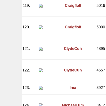
119.
Craigflolf
5016
120.
Craigflolf
5000
121.
ClydeCuh
4895
122.
ClydeCuh
4657
123.
Irea
3927
124.
MichaelFum
3412