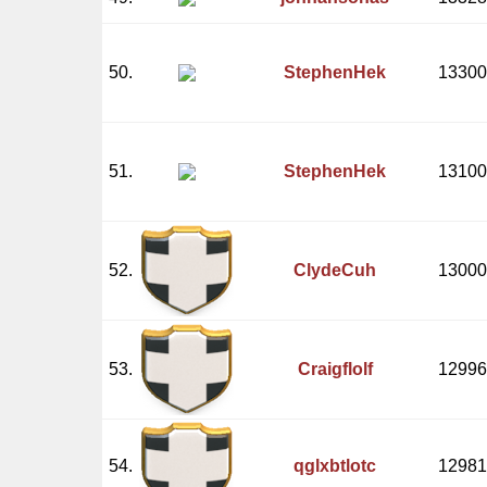
50.
StephenHek
13300
51.
StephenHek
13100
52.
ClydeCuh
13000
53.
Craigflolf
12996
54.
qglxbtlotc
12981