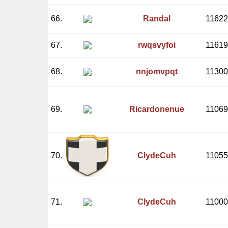
66.
Randal
11622
67.
rwqsvyfoi
11619
68.
nnjomvpqt
11300
69.
Ricardonenue
11069
70.
ClydeCuh
11055
71.
ClydeCuh
11000